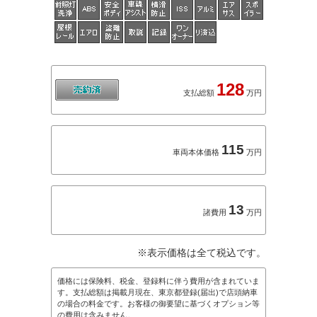
128
支払総額
万円
115
車両本体価格
万円
13
諸費用
万円
※表示価格は全て税込です。
価格には保険料、税金、登録料に伴う費用が含まれていま
す。支払総額は掲載月現在、東京都登録(届出)で店頭納車
の場合の料金です。お客様の御要望に基づくオプション等
の費用は含みません。